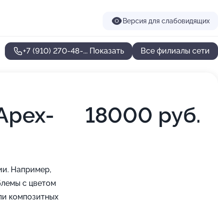
Версия для слабовидящих
+7 (910) 270-48-...
Показать
Все филиалы сети
Apex-
18000 руб.
ии. Например,
блемы с цветом
или композитных