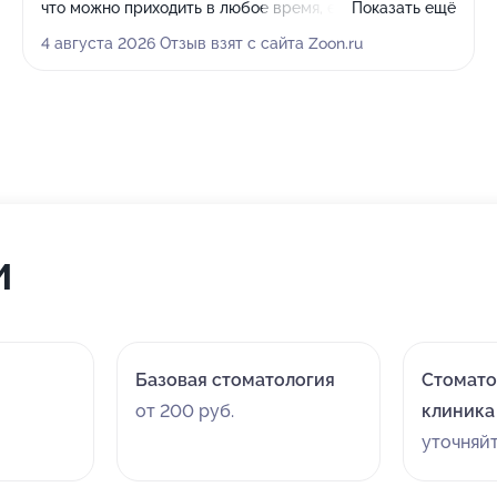
что можно приходить в любое время, если вдруг что-
Показать ещё
то будет беспокоить. Врач провёл всё
4 августа 2026 Отзыв взят с сайта Zoon.ru
профессионально и внимательно, мне понравилось
его уважительное и вежливое отношение к
пациентам.
и
Базовая стоматология
Стомато
от 200 руб.
клиника
уточняй