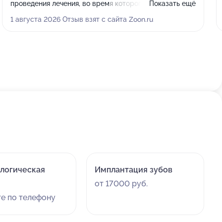
проведения лечения, во время которого мне
Показать ещё
установили пломбу и восстановили отколовшийся
1 августа 2026 Отзыв взят с сайта Zoon.ru
фрагмент зуба. Перед процедурой врач сделал
снимок, а после лечения дал чёткие рекомендации по
уходу и дальнейшим действиям.
логическая
Имплантация зубов
от 17000 руб.
те по телефону