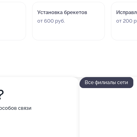
Установка брекетов
Исправл
от 600 руб.
от 200 р
Все филиалы сети
?
особов связи